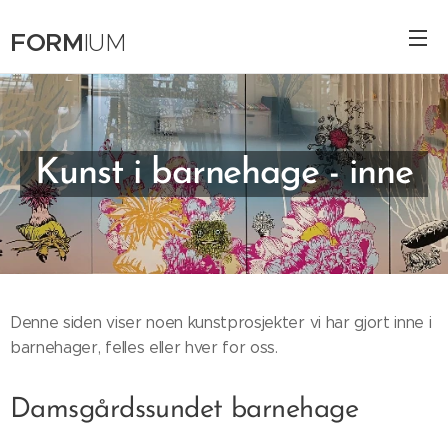
FORM
IUM
Kunst i barnehage - inne
Denne siden viser noen kunstprosjekter vi har gjort inne i
barnehager, felles eller hver for oss.
Damsgårdssundet barnehage