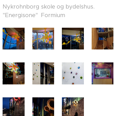
Nykrohnborg skole og bydelshus.
"Energisone" Formium