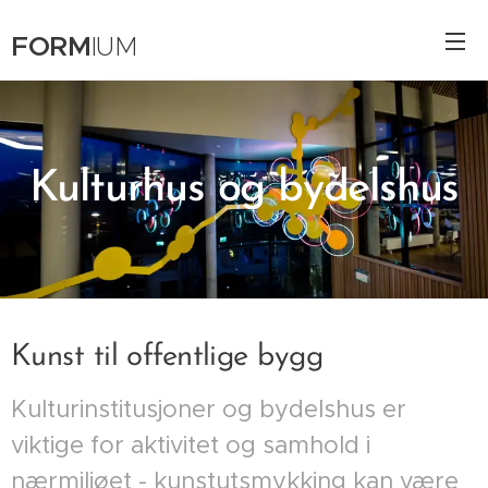
FORM
IUM
Kulturhus og bydelshus
Kunst til offentlige bygg
Kulturinstitusjoner og bydelshus er
viktige for aktivitet og samhold i
nærmiljøet - kunstutsmykking kan være